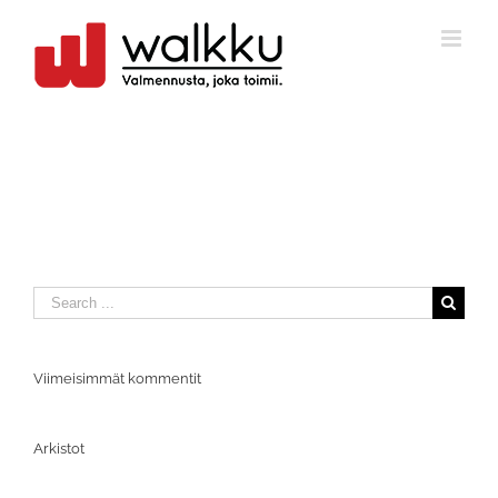
Skip
to
content
Search
for:
Viimeisimmät kommentit
Arkistot