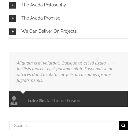
The Avada Philosophy
The Avada Promise
We Can Deliver On Projects
Aliquam erat volutpat. Quisque at est id ligula
facilisis laoreet eget pulvinar nibh. Suspendisse at
ultrices dui. Curabitur ac felis arcu sadips ipsums
fugiats nemis.
Luke Beck
,
Theme Fusion
Search
for: